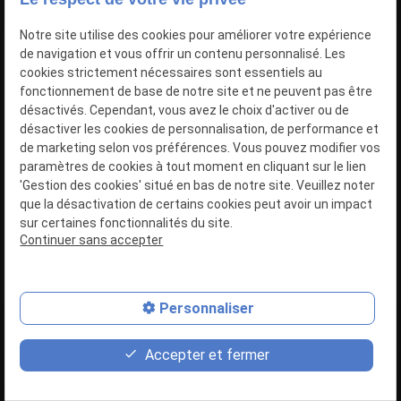
réussite totale.
Notre site utilise des cookies pour améliorer votre expérience
Faites confiance à ce garage de référence en
de navigation et vous offrir un contenu personnalisé. Les
Belgique pour concrétiser vos projets
cookies strictement nécessaires sont essentiels au
automobiles en toute sérénité.
fonctionnement de base de notre site et ne peuvent pas être
désactivés. Cependant, vous avez le choix d'activer ou de
désactiver les cookies de personnalisation, de performance et
081 39 50 00
de marketing selon vos préférences. Vous pouvez modifier vos
Estimez votre véhicule
paramètres de cookies à tout moment en cliquant sur le lien
'Gestion des cookies' situé en bas de notre site. Veuillez noter
Estimez votre véhicule
que la désactivation de certains cookies peut avoir un impact
Choisissez votre voiture
sur certaines fonctionnalités du site.
Continuer sans accepter
Choisissez votre voiture
Personnaliser
place
feed
phone
Accepter et fermer
Plan d'accès
Devis
081 39 50 00