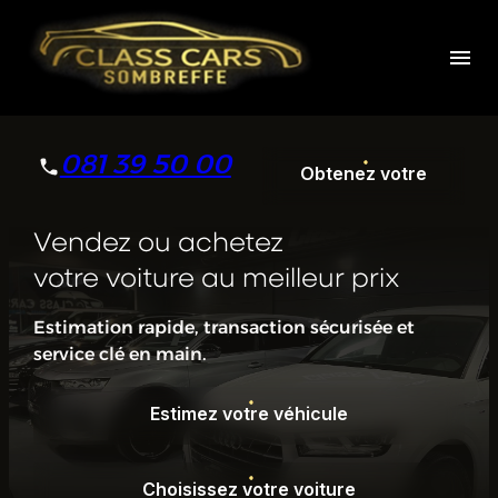
Panneau de gestion des cookies
menu
081 39 50 00
Obtenez votre
devis
Vendez ou achetez
Obtenez votre
votre voiture au meilleur prix
devis
Estimation rapide, transaction sécurisée et
service clé en main.
Estimez votre véhicule
Estimez votre véhicule
Choisissez votre voiture