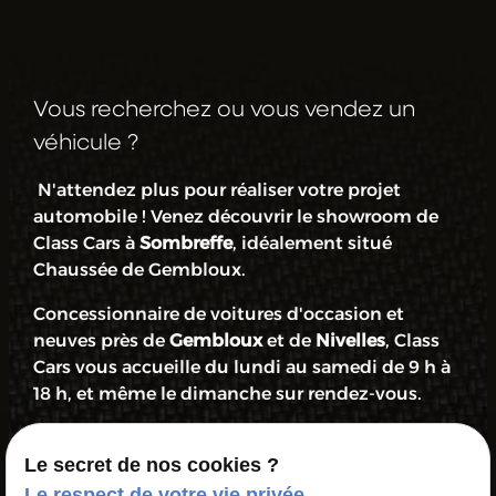
Obtenez votre devis
Vous recherchez ou vous vendez un
véhicule ?
N'attendez plus pour réaliser votre projet
automobile ! Venez découvrir le showroom de
Class Cars à
Sombreffe
, idéalement situé
Chaussée de Gembloux.
Concessionnaire de voitures d'occasion et
neuves près de
Gembloux
et de
Nivelles
, Class
Cars vous accueille du lundi au samedi de 9 h à
18 h, et même le dimanche sur rendez-vous.
Class Cars met tout en œuvre pour que votre
Le secret de nos cookies ?
expérience d'achat ou vente de voiture soit une
Le respect de votre vie privée