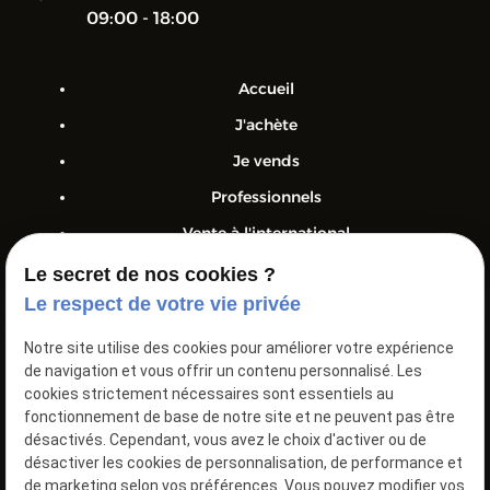
09:00 - 18:00
Accueil
J'achète
Je vends
Professionnels
Vente à l'international
Nos véhicules
Le secret de nos cookies ?
Le respect de votre vie privée
Actualités
Devis
Notre site utilise des cookies pour améliorer votre expérience
de navigation et vous offrir un contenu personnalisé. Les
Contact
cookies strictement nécessaires sont essentiels au
fonctionnement de base de notre site et ne peuvent pas être
Class Cars – Vente et rachat de véhicules neufs et
désactivés. Cependant, vous avez le choix d'activer ou de
d’occasion, toutes marques et tous budgets.
désactiver les cookies de personnalisation, de performance et
de marketing selon vos préférences. Vous pouvez modifier vos