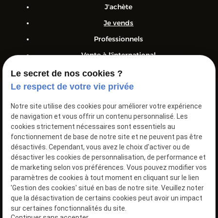
J'achète
Je vends
Professionnels
Vente à l'international
Nos véhicules
Le secret de nos cookies ?
Le respect de votre vie privée
Actualités
Devis
Notre site utilise des cookies pour améliorer votre expérience
de navigation et vous offrir un contenu personnalisé. Les
Contact
cookies strictement nécessaires sont essentiels au
fonctionnement de base de notre site et ne peuvent pas être
Class Cars – Vente et rachat de véhicules neufs et
désactivés. Cependant, vous avez le choix d'activer ou de
d’occasion, toutes marques et tous budgets.
désactiver les cookies de personnalisation, de performance et
de marketing selon vos préférences. Vous pouvez modifier vos
paramètres de cookies à tout moment en cliquant sur le lien
Mentions
Politique de
Gestion
Plan
'Gestion des cookies' situé en bas de notre site. Veuillez noter
légales
confidentialité
des
du site
que la désactivation de certains cookies peut avoir un impact
cookies
sur certaines fonctionnalités du site.
TVA Intra :
BE0773801068
Continuer sans accepter