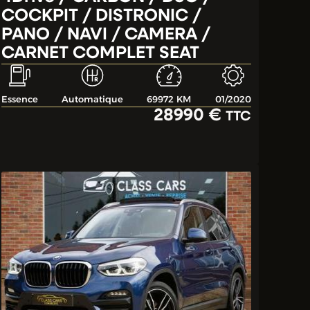
COCKPIT / DISTRONIC /
PANO / NAVI / CAMERA /
CARNET COMPLET SEAT
Essence
Automatique
69972 KM
01/2020
28990 €
TTC