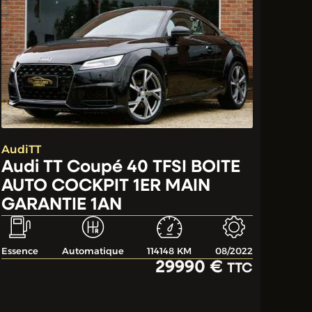
Audi
TT
Audi TT Coupé 40 TFSI BOITE
AUTO COCKPIT 1ER MAIN
GARANTIE 1AN
Essence
Automatique
114148 KM
08/2022
29990 €
TTC