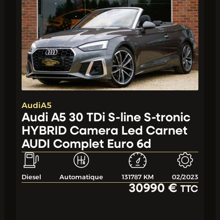
Audi
A5
Audi A5 30 TDi S-line S-tronic
HYBRID Camera Led Carnet
AUDI Complet Euro 6d
Diesel
Automatique
131787 KM
02/2023
30990 €
TTC