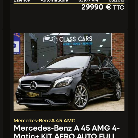
Essence
Automatique
63977 KM
08/2019
29990 €
TTC
Mercedes-Benz
A 45 AMG
Mercedes-Benz A 45 AMG 4-
Matic+ KIT AERO AUTO FULL