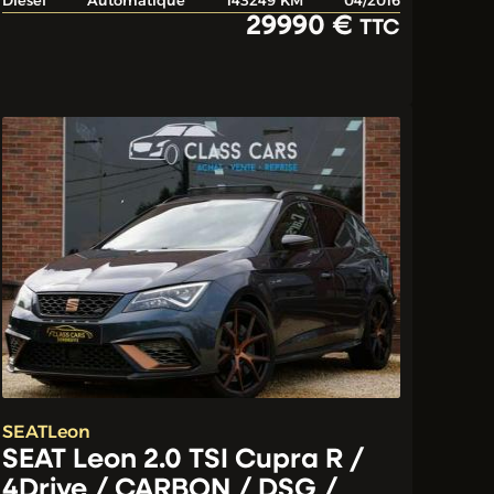
Diesel
Automatique
143249 KM
04/2016
29990 €
TTC
SEAT
Leon
SEAT Leon 2.0 TSI Cupra R /
4Drive / CARBON / DSG /