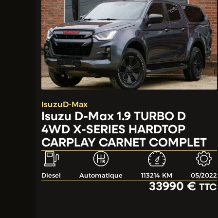
Isuzu
D-Max
Isuzu D-Max 1.9 TURBO D
4WD X-SERIES HARDTOP
CARPLAY CARNET COMPLET
Diesel
Automatique
113214 KM
05/2022
33990 €
TTC