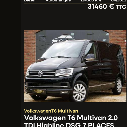
Diesel
Automatique
124505 KM
04/2022
31460 €
TTC
Volkswagen
T6 Multivan
Volkswagen T6 Multivan 2.0
TDi Highline DSG 7 PLACES