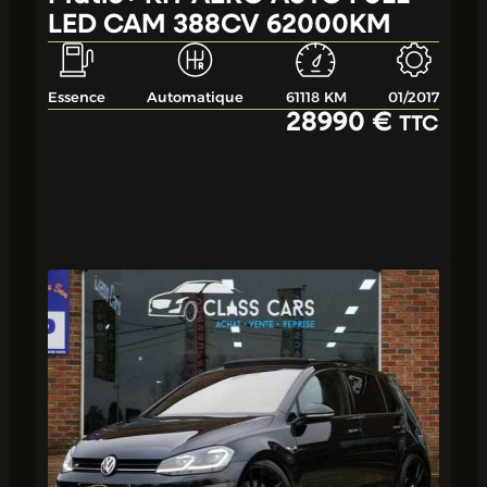
LED CAM 388CV 62000KM
Essence
Automatique
61118 KM
01/2017
28990 €
TTC